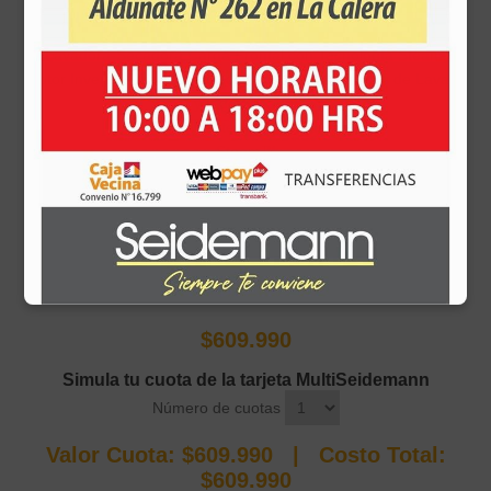
Lavadora-Secadora Carga Frontal con Tecnología Steam,
motor Inverter Direct Drive y capacidad de 10,5 kilos de Lavado
y 6 de Secado.
AI DD™ Inteligencia Artificial
Steam™
ThinQ™
Motor Inverter Direct Drive
Diseño Durable e Higiénico
Agrega prendas durante el ciclo
Sku:
1009280003793
$609.990
Simula tu cuota de la tarjeta MultiSeidemann
Número de cuotas
Valor Cuota:
$609.990
| Costo Total:
$609.990