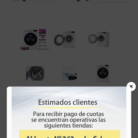
×
LAVADORA - SECADORA LG
INTELIGENCIA ARTIFICIAL
WD10WVC4S6