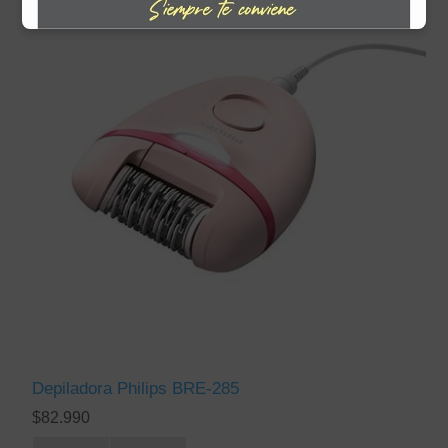
Depiladora Philips BRE-285
$82.990