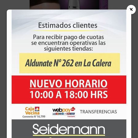
×
Braun Face 810
$76.990