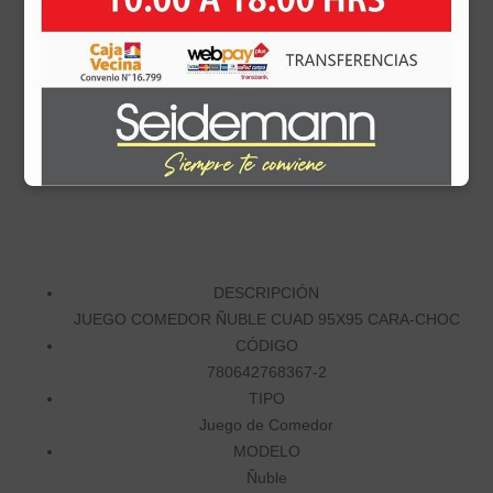
$352.670
DESCRIPCIÓN
JUEGO COMEDOR ÑUBLE CUAD 95X95 CARA-CHOC
CÓDIGO
780642768367-2
TIPO
Juego de Comedor
MODELO
Ñuble