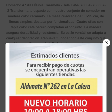
Comedor 4 Sillas Ñuble Caramelo - Tela Café- 780642768367-
2 Transforma tu espacio con nuestro conjunto de comedor en
madera color caramelo. La mesa cuadrada de 95x95 cm, de
líneas simples, destaca por funcionalidad. Cuatro sillas con
tapiz color cafe oscuro completan el conjunto. La madera
asegura durabilidad y resistencia. Su estilo versátil se adapta a
cualquier decoración. Renueva tu hogar con este conjunto que
×
combina sencillez y confort. Disfruta de momentos especiales
alrededor de este juego de comedor. Este comedor es
fabricado en Chile con Calidad CIC
Sku:
1005780004070
Precio antiguo:
$414.900
Precio:
$352.670
Simula tu cuota de la tarjeta MultiSeidemann
Número de cuotas
Valor Cuota:
$352.670
| Costo Total: