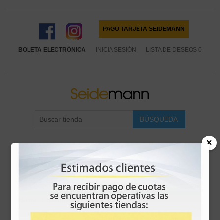
PAGO TARJETA SEIDEMANN
BOLETA ELECTRÓNICA
INICIA SESIÓN
LISTA DE DESEOS
0
×
MENÚ
Home
/
Dormitorio
/
Camas