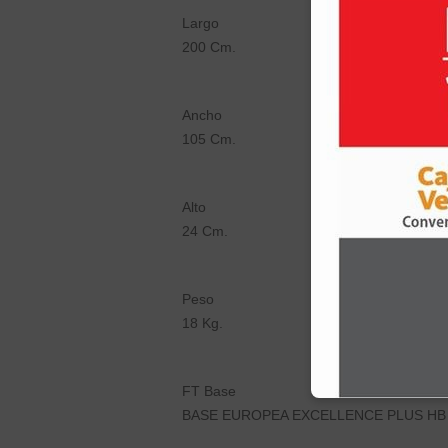
Largo
200 Cm.
Ancho
105 Cm.
Alto
24 Cm.
Peso
18 Kg.
FT Base
BASE EUROPEA EXCELLENCE PLUS HB 1