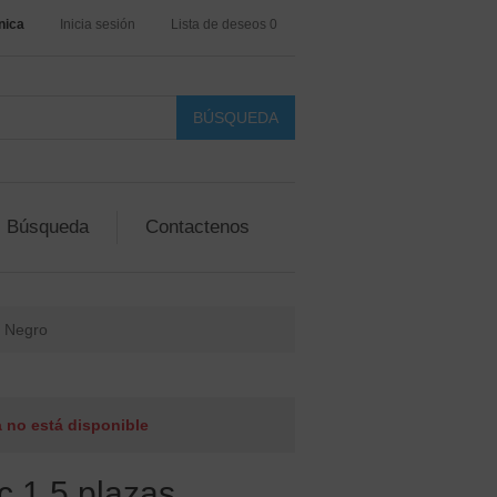
nica
Inicia sesión
Lista de deseos
0
Búsqueda
Contactenos
a Negro
 no está disponible
 1.5 plazas