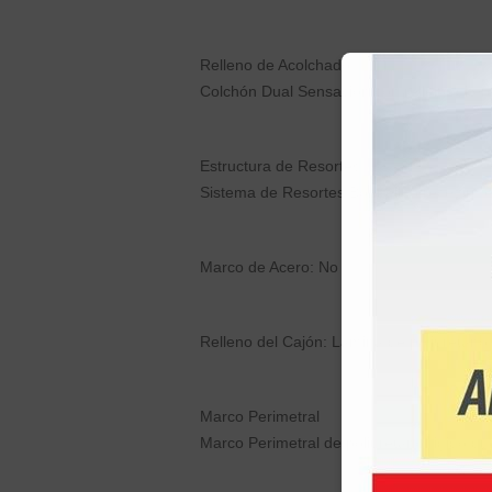
Relleno de Acolchado
Colchón Dual Sensación con relleno difer
Estructura de Resortes
Sistema de Resortes Bonnell, ofrece firme
Marco de Acero: No
Relleno del Cajón: Lámina de poliuretano 
Marco Perimetral
Marco Perimetral de poliuretano rigido que