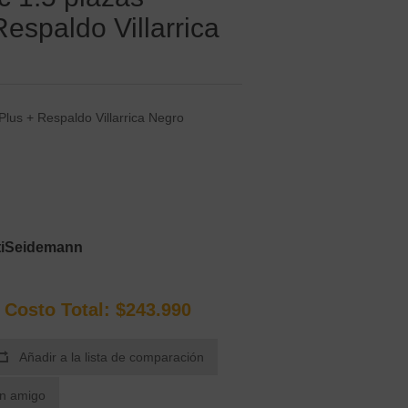
espaldo Villarrica
lus + Respaldo Villarrica Negro
ultiSeidemann
osto Total:
$243.990