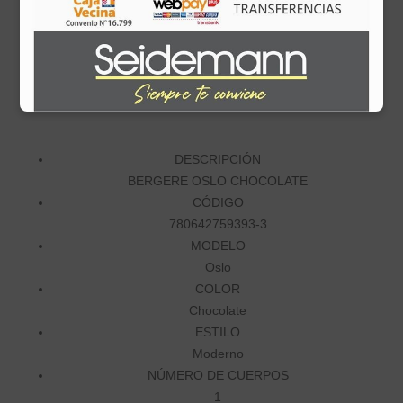
DESCRIPCIÓN
BERGERE OSLO CHOCOLATE
CÓDIGO
780642759393-3
MODELO
Oslo
COLOR
Chocolate
ESTILO
Moderno
NÚMERO DE CUERPOS
1