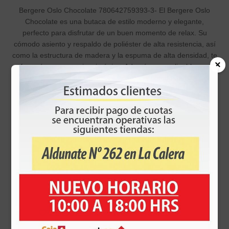
Bergere Oslo Chocolate 780642759393-3- El Bergere Oslo
Chocolate es una butaca de estilo moderno y elegante,
perfecto para disfrutar de un buen momento de relax. Su
cómodo asiento y respaldo de poliéster de alta resistencia, así
como la estructura de madera y la espuma de alta densidad, te
×
ofrecerán una experiencia única. Además, es reclinable para
que puedas ajustarlo a tu gusto y comodidad.
Sku:
1027480002675
$316.990
Simula tu cuota de la tarjeta MultiSeidemann
Número de cuotas
Valor Cuota:
$316.990
| Costo Total:
$316.990